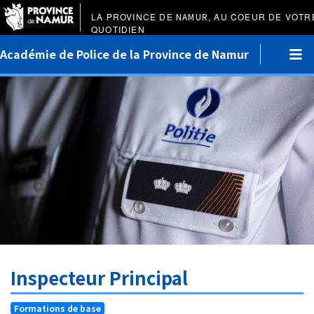
LA PROVINCE DE
NAMUR
, AU COEUR DE VOTR
QUOTIDIEN
Académie de Police de la Province de Namur
Inspecteur Principal
Formations de base