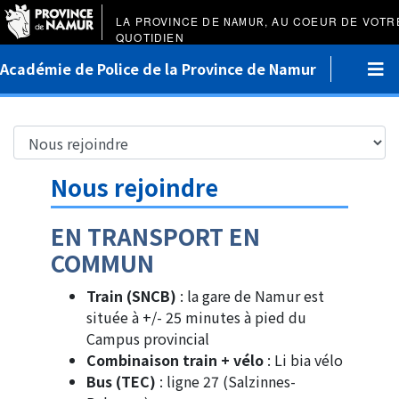
LA PROVINCE DE
NAMUR
, AU COEUR DE VOTR
QUOTIDIEN
Académie de Police de la Province de Namur
Nous rejoindre
EN TRANSPORT EN
COMMUN
Train (SNCB)
: la gare de Namur est
située à +/- 25 minutes à pied du
Campus provincial
Combinaison train + vélo
: Li bia vélo
Bus (TEC)
: ligne 27 (Salzinnes-