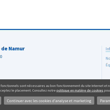
e de Namur
In
40
No
Éq
 fonctionnels sont nécessaires au bon fonctionnement du site Internet et n
acceptez le placement. Consultez notre
politique en matière de cookies
pour
Continuer avec les cookies d'analyse et marketing
Param
ialité
Protection des données et cookies
© Province de Namur. 