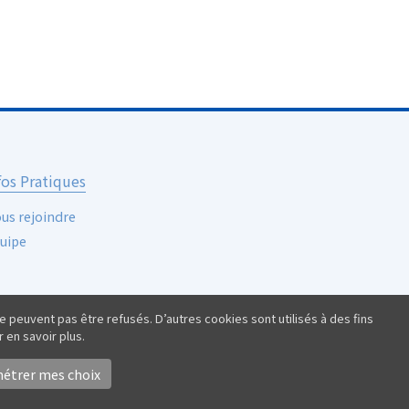
fos Pratiques
us rejoindre
uipe
e peuvent pas être refusés. D’autres cookies sont utilisés à des fins
 en savoir plus.
étrer mes choix
Tous droits réservés.