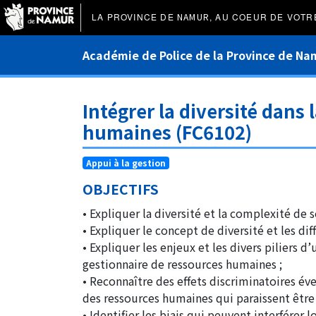
LA PROVINCE DE
NAMUR
, AU COEUR DE VOTR
Académie de Police de la Province de Na
Intégrer la diversité dans 
humaines (FC6102)
Appui à la gestion
OBJECTIFS
• Expliquer la diversité et la complexité de 
• Expliquer le concept de diversité et les dif
• Expliquer les enjeux et les divers piliers d
gestionnaire de ressources humaines ;
• Reconnaître des effets discriminatoires év
des ressources humaines qui paraissent être é
• Identifier les biais qui peuvent interférer 