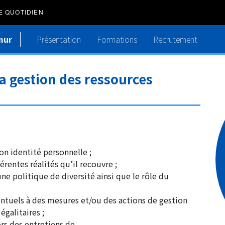
E QUOTIDIEN
mur
Présentation
Formations
Recrutement
la gestion des ressources
son identité personnelle ;
férentes réalités qu’il recouvre ;
’une politique de diversité ainsi que le rôle du
entuels à des mesures et/ou des actions de gestion
galitaires ;
lors des entretiens de