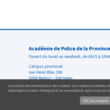
Académie de Police de la Provinc
Ouvert du lundi au vendredi, de 8h15 à 16h
Campus provincial
rue Henri Bles 188
5000 Namur – Salzinnes
Le présent site internet place des cookies. Les cookies essentiels et
Tél : +32 81 776 814
statistiques (cookies d’analyse) et ne seront placés que si vous en 
OK j'ai compris
Politique de Confident