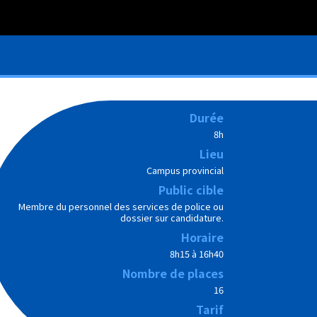
Durée
8h
Lieu
Campus provincial
Public cible
Membre du personnel des services de police ou
dossier sur candidature.
Horaire
8h15 à 16h40
Nombre de places
16
Tarif