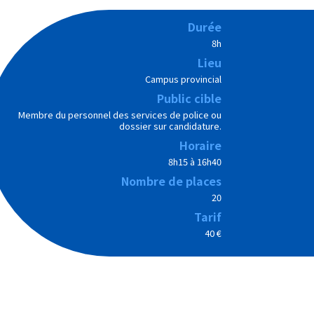
Durée
8h
Lieu
Campus provincial
Public cible
Membre du personnel des services de police ou
dossier sur candidature.
Horaire
8h15 à 16h40
Nombre de places
20
Tarif
40 €