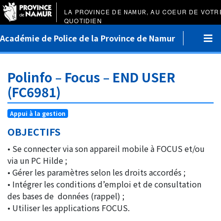
LA PROVINCE DE
NAMUR
, AU COEUR DE VOTR
QUOTIDIEN
Académie de Police de la Province de Namur
Polinfo – Focus – END USER
(FC6981)
Appui à la gestion
OBJECTIFS
• Se connecter via son appareil mobile à FOCUS et/ou
via un PC Hilde ;
• Gérer les paramètres selon les droits accordés ;
• Intégrer les conditions d’emploi et de consultation
des bases de données (rappel) ;
• Utiliser les applications FOCUS.