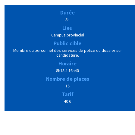
Durée
8h
Lieu
Campus provincial
Public cible
Membre du personnel des services de police ou dossier sur
candidature.
Horaire
8h15 à 16h40
Nombre de places
15
Tarif
40 €