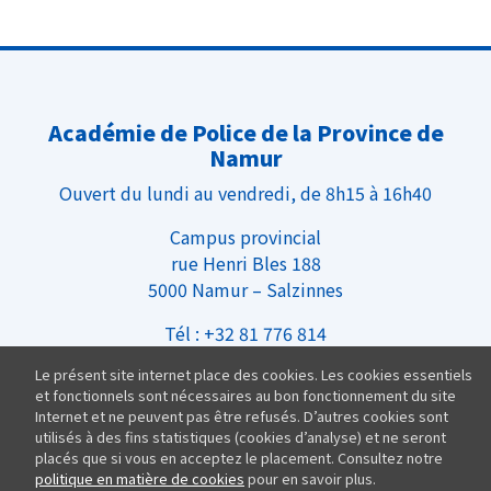
Académie de Police de la Province de
Namur
Ouvert du lundi au vendredi, de 8h15 à 16h40
Campus provincial
rue Henri Bles 188
5000 Namur – Salzinnes
Tél : +32 81 776 814
Infos Pratiques
Le présent site internet place des cookies. Les cookies essentiels
et fonctionnels sont nécessaires au bon fonctionnement du site
Internet et ne peuvent pas être refusés. D’autres cookies sont
Nous rejoindre
utilisés à des fins statistiques (cookies d’analyse) et ne seront
Équipe
placés que si vous en acceptez le placement. Consultez notre
politique en matière de cookies
pour en savoir plus.