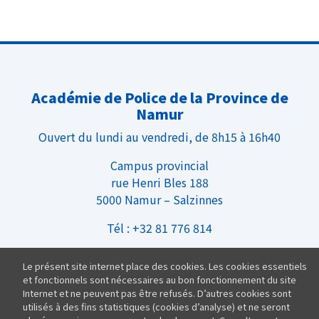
Académie de Police de la Province de
Namur
Ouvert du lundi au vendredi, de 8h15 à 16h40
Campus provincial
rue Henri Bles 188
5000 Namur – Salzinnes
Tél : +32 81 776 814
Infos Pratiques
Le présent site internet place des cookies. Les cookies essentiels
et fonctionnels sont nécessaires au bon fonctionnement du site
Nous rejoindre
Internet et ne peuvent pas être refusés. D’autres cookies sont
Équipe
utilisés à des fins statistiques (cookies d’analyse) et ne seront