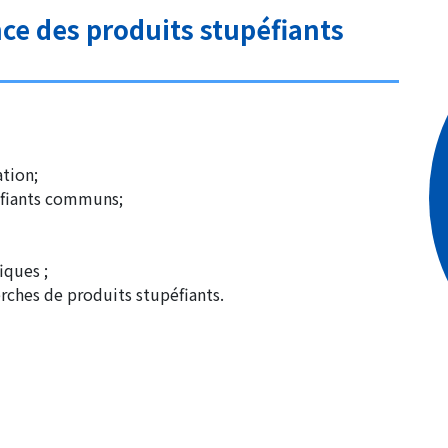
nce des produits stupéfiants
ation;
péfiants communs;
iques ;
erches de produits stupéfiants.