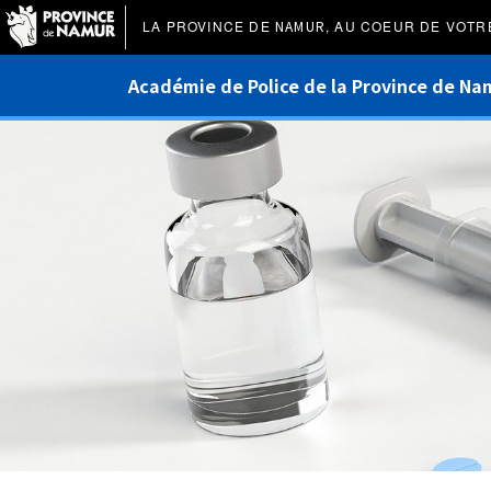
LA PROVINCE DE
NAMUR
, AU COEUR DE VOTR
Académie de Police de la Province de Na