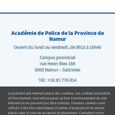
Académie de Police de la Province de
Namur
Ouvert du lundi au vendredi, de 8h15 à 16h40
Campus provincial
rue Henri Bles 188
5000 Namur – Salzinnes
Tél : +32 81 776 814
Infos Pratiques
Le présent site internet place des cookies. Les cookies essentiels
et fonctionnels sont nécessaires au bon fonctionnement du site
Nous rejoindre
Internet et ne peuvent pas être refusés. D’autres cookies sont
Équipe
utilisés à des fins statistiques (cookies d’analyse) et ne seront
placés que si vous en acceptez le placement. Consultez notre