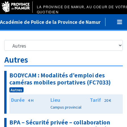
LA PROVINCE DE
NAMUR
, AU COEUR DE VOTR
QUOTIDIEN
Académie de Police de la Province de Namur
Autres
BODYCAM : Modalités d’emploi des
caméras mobiles portatives (FC7033)
Autres
Durée
Lieu
Tarif
4 H
20 €
Campus provincial
BPA – Sécurité privée – collaboration