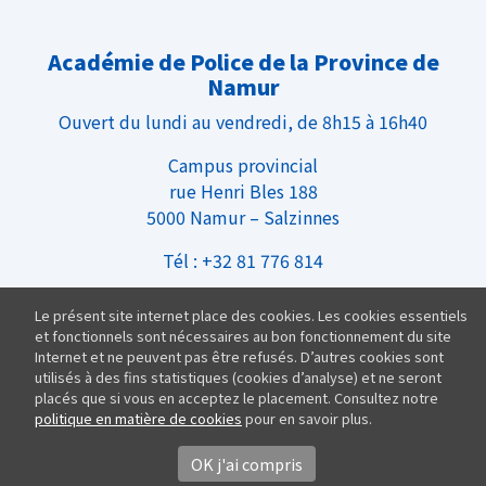
Académie de Police de la Province de
Namur
Ouvert du lundi au vendredi, de 8h15 à 16h40
Campus provincial
rue Henri Bles 188
5000 Namur – Salzinnes
Tél : +32 81 776 814
Infos Pratiques
Le présent site internet place des cookies. Les cookies essentiels
et fonctionnels sont nécessaires au bon fonctionnement du site
Nous rejoindre
Internet et ne peuvent pas être refusés. D’autres cookies sont
Équipe
utilisés à des fins statistiques (cookies d’analyse) et ne seront
placés que si vous en acceptez le placement. Consultez notre
politique en matière de cookies
pour en savoir plus.
OK j'ai compris
Politique de Confidentialité