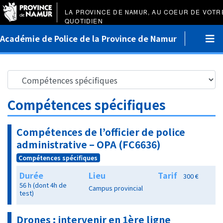
LA PROVINCE DE
NAMUR
, AU COEUR DE VOTR
QUOTIDIEN
Académie de Police de la Province de Namur
Compétences spécifiques
Compétences de l’officier de police
administrative – OPA (FC6636)
Compétences spécifiques
Durée
Lieu
Tarif
300 €
56 h (dont 4h de
Campus provincial
test)
Drones : intervenir en 1ère ligne