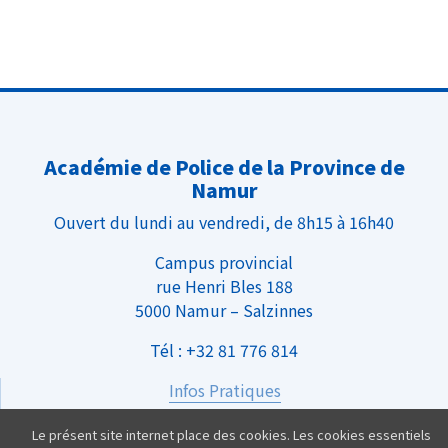
Académie de Police de la Province de
Namur
Ouvert du lundi au vendredi, de 8h15 à 16h40
Campus provincial
rue Henri Bles 188
5000 Namur – Salzinnes
Tél : +32 81 776 814
Infos Pratiques
Nous rejoindre
Le présent site internet place des cookies. Les cookies essentiels