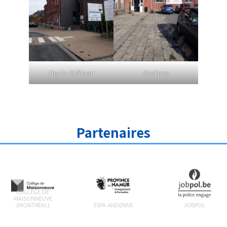
Thy-le-Château
Gedinne
Partenaires
COLLÈGE DE
MAISONNEUVE
(MONTRÉAL)
ESPA ANDENNE
JOBPOL